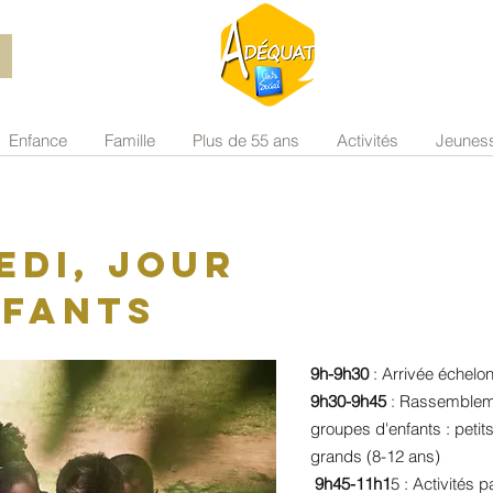
Enfance
Famille
Plus de 55 ans
Activités
Jeunes
edi, jour
nfants
9h-9h30
: Arrivée échelo
9h30-9h45
:
Rassemblem
groupes d'enfants : petit
grands (8-12 ans)
9h45-11h1
5 : Activités 