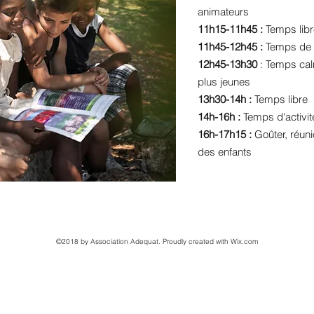
animateurs
11h15-11h45 :
Temps libr
11h45-12h45 :
Temps de 
12h45-13h30
: Temps cal
plus jeunes
13h30-14h :
Temps libre
14h-16h :
Temps d'activit
16h-17h15 :
Goûter, réun
des enfants
©2018 by Association Adequat. Proudly created with Wix.com