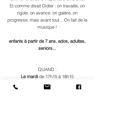
Et comme disait Didier : on travaille, on
rigole, on avance, on galère, on
progresse, mais avant tout... On fait de la
musique !
enfants à partir de 7 ans, ados, adultes,
seniors...
QUAND :
Le mardi
de 17h15 à 18h15
Le mardi
de 18h15 à 19h15
Le mercredi
de 16h à 17h
Le mercredi
de 17h à 18h
Le mercredi
de 18h à 19h
COÛT :
atelier payant +
adhésion annuelle
à Adéquat