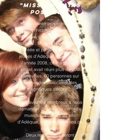
"Mission Nains
Possible"
S'il y a bien un projet qui a
marqué l'histoire de l'association
Adéquat, c'est bien la comédie
musicale : Mission Nains Possible.
Créée et pilotée par l'atelier
jeunes d'Adéquat, durant toute
l'année 2008, ce magnifique
projet avait réuni plus de 200
bénévoles, 60 personnes sur
scène, des musiciens, des
magnifiques décors ...
Vous avez été nombreux a nous
demander de revoir la comédie
musicale. Pour les 20 ans
d'Adéquat, nous vous offrons ce
cadeau...
Deux rediffusions seront