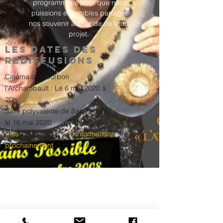
programmées pour que nous
puissions ensembles partager
nos souvenir autour de ce beau
projet.
Les dates des
rediffusions
Cinéma de Bourbon
l'Archambault : Le 6 mai 2020 à
20h
Salle polyvalente de Saint Aubin :
le 16 mai 2020
Plus d'informations
prochainement